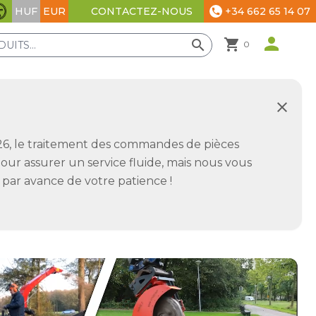
HUF
EUR
+34 662 65 14 07
CONTACTEZ-NOUS
phone
Paramètres d'accessibilité
person
shopping_cart
search
0
close
6, le traitement des commandes de pièces
r assurer un service fluide, mais nous vous
 par avance de votre patience !