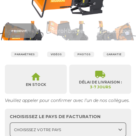
PRODUIT
PARAMÈTRES
VIDÉOS
PHOTOS
GARANTIE
local_shipping
home
DÉLAI DE LIVRAISON :
EN STOCK
3-7 JOURS
Veuillez appeler pour confirmer avec l’un de nos collègues.
CHOISISSEZ LE PAYS DE FACTURATION
expand_more