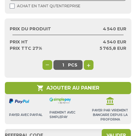
ACHAT EN TANT QU’ENTREPRISE
PRIX DU PRODUIT
4 540 EUR
PRIX HT
4 540
EUR
PRIX TTC 27%
5 765,8
EUR
−
+
PCS
shopping_cart
AJOUTER AU PANIER
account_balance
PAYER PAR VIREMENT
PAIEMENT AVEC
BANCAIRE DEPUIS LA
PAYER AVEC PAYPAL
SIMPLEPAY
PROFORMA
VALIDER