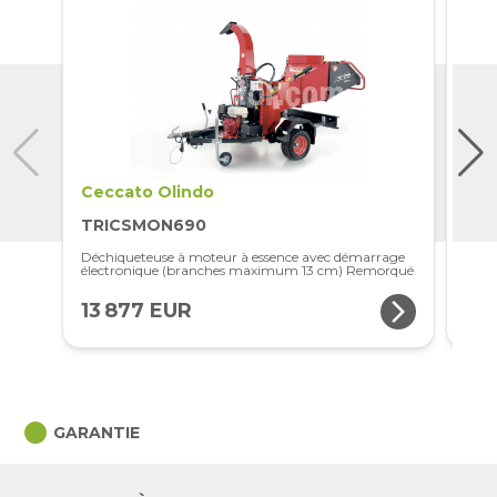
Ceccato Olindo
Cec
TRICSMON690
TR
Déchiqueteuse à moteur à essence avec démarrage
Déch
électronique (branches maximum 13 cm) Remorqué
(bra
arrow_forward_ios
13 877 EUR
11 
circle
GARANTIE