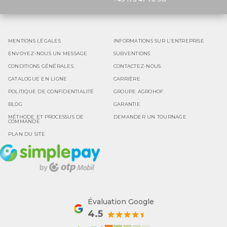
MENTIONS LÉGALES
INFORMATIONS SUR L’ENTREPRISE
ENVOYEZ-NOUS UN MESSAGE
SUBVENTIONS
CONDITIONS GÉNÉRALES
CONTACTEZ-NOUS
CATALOGUE EN LIGNE
CARRIÈRE
POLITIQUE DE CONFIDENTIALITÉ
GROUPE AGROHOF
BLOG
GARANTIE
MÉTHODE ET PROCESSUS DE
DEMANDER UN TOURNAGE
COMMANDE
PLAN DU SITE
Évaluation Google
4.5