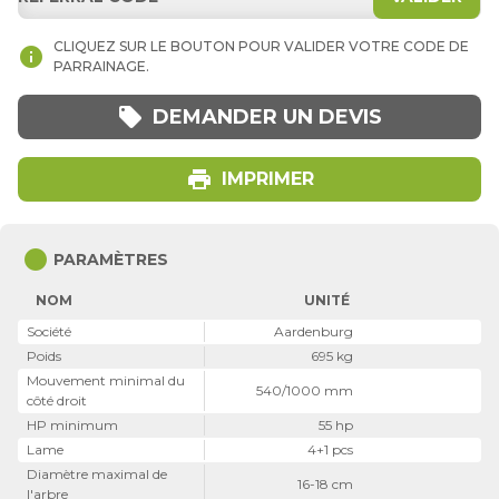
CLIQUEZ SUR LE BOUTON POUR VALIDER VOTRE CODE DE
info
PARRAINAGE.
local_offer
DEMANDER UN DEVIS
print
IMPRIMER
circle
PARAMÈTRES
NOM
UNITÉ
Société
Aardenburg
Poids
695 kg
Mouvement minimal du
540/1000 mm
côté droit
HP minimum
55 hp
Lame
4+1 pcs
Diamètre maximal de
16-18 cm
l'arbre