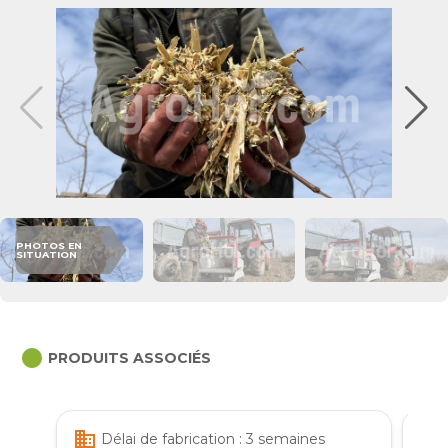
PHOTOS EN
SITUATION
circle
PRODUITS ASSOCIÉS
business
business
Délai de fabrication : 3 semaines