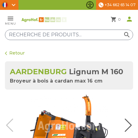
chevron_right
+34 662 65 14 07
phone
Paramètres d'accessibilité
menu
person
shopping_cart
0
MENU
search
Retour
arrow_back_ios
AARDENBURG
Lignum M 160
Broyeur à bois à cardan max 16 cm