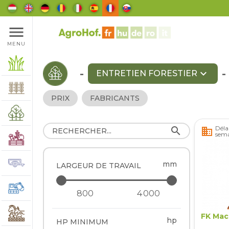
menu
MENU
-
expand_more
-
ENTRETIEN FORESTIER
PRIX
FABRICANTS
Délai
search
business
sema
mm
LARGEUR DE TRAVAIL
FK Mac
hp
HP MINIMUM