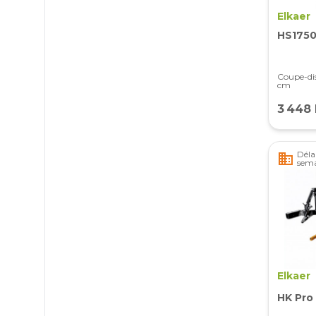
Elkaer
HS175
Coupe-dis
cm
3 448
Délai
business
sema
Elkaer
HK Pro