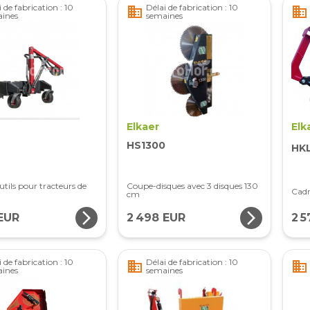
 de fabrication : 10
Délai de fabrication : 10
business
business
ines
semaines
Elkaer
Elk
HS1300
HKL
utils pour tracteurs de
Coupe-disques avec 3 disques 130
Cadr
cm
arrow_forward_ios
arrow_forward_ios
 EUR
2 498 EUR
2 
 de fabrication : 10
Délai de fabrication : 10
business
business
ines
semaines