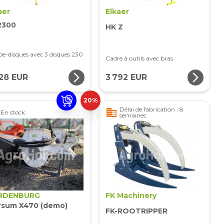
aer
Elkaer
2300
HK Z
e-disques avec 3 disques 230
Cadre à outils avec bras
arrow_forward_ios
arrow_forward_ios
728 EUR
3 792 EUR
20%
Délai de fabrication : 8
business
En stock
semaines
RDENBURG
FK Machinery
sum X470 (demo)
FK-ROOTRIPPER