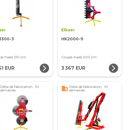
aer
Elkaer
1300-3
HK2000-9
e-haies 130 cm
Coupe-haies 200 cm
arrow_forward_ios
arrow_forward_ios
51 EUR
3 367 EUR
Délai de fabrication : 10
Délai de fabrication : 10
business
semaines
semaines