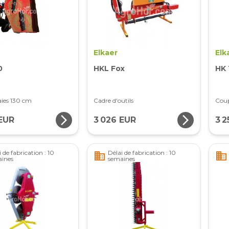
Elkaer
Elk
0
HKL Fox
HK 
ies 130 cm
Cadre d'outils
Coup
arrow_forward_ios
arrow_forward_ios
 EUR
3 026 EUR
3 2
 de fabrication : 10
Délai de fabrication : 10
business
business
ines
semaines