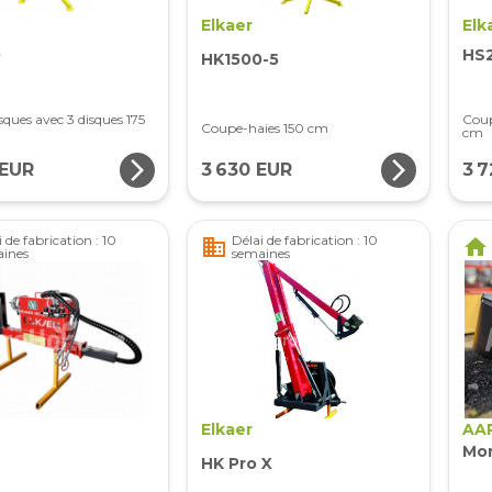
Elkaer
Elk
0
HS
HK1500-5
ques avec 3 disques 175
Coup
Coupe-haies 150 cm
cm
arrow_forward_ios
arrow_forward_ios
 EUR
3 630 EUR
3 
 de fabrication : 10
Délai de fabrication : 10
business
home
ines
semaines
Elkaer
AA
Mor
HK Pro X