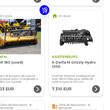
home
En stock
En stock
afer
AARDENBURG
I 180 (used)
X-Delta M Grizzly Hydro
1200
eur et broyeur de culture
Mulcher forestier professionnel
aulique (pour chargeuses à
avec dents fixes pour pelles de
 180 cm (utilisé)
taille moyenne 120 cm
arrow_forward_ios
arrow_forward_ios
303 EUR
7 310 EUR
Délai de fabrication : 8
Délai de fabrication : 8
business
semaines
semaines