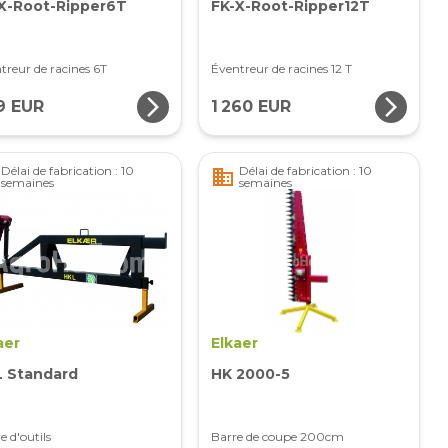
X-Root-Ripper6T
FK-X-Root-Ripper12T
treur de racines 6T
Éventreur de racines 12 T
arrow_forward_ios
arrow_forward_ios
9 EUR
1 260 EUR
Délai de fabrication : 10
Délai de fabrication : 10
business
semaines
semaines
aer
Elkaer
 Standard
HK 2000-5
e d'outils
Barre de coupe 200cm