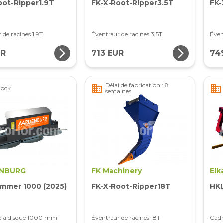
oot-Ripper1.9T
FK-X-Root-Ripper3.5T
FK-
 de racines 1,9T
Éventreur de racines 3,5T
Éven
arrow_forward_ios
arrow_forward_ios
UR
713 EUR
74
Délai de fabrication : 8
business
business
tock
semaines
NBURG
FK Machinery
Elk
rimmer 1000 (2025)
FK-X-Root-Ripper18T
HKL
ie à disque 1000 mm
Éventreur de racines 18T
Cadr