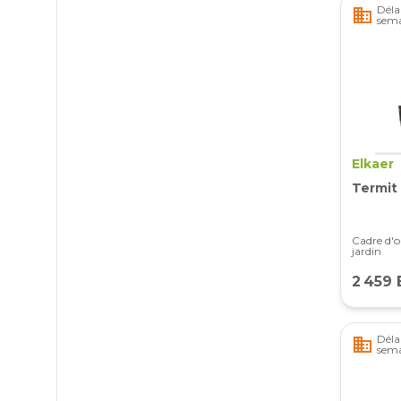
Délai
business
sema
Elkaer
Termit
Cadre d'o
jardin
2 459
Délai
business
sema