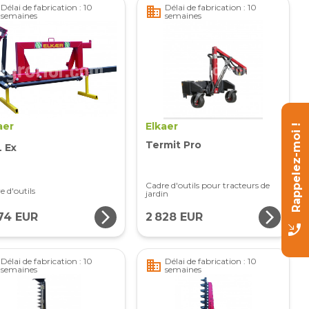
Délai de fabrication : 10
Délai de fabrication : 10
business
semaines
semaines
aer
Elkaer
Rappelez-moi !
Termit Pro
 Ex
Cadre d'outils pour tracteurs de
e d'outils
jardin
arrow_forward_ios
arrow_forward_ios
574 EUR
2 828 EUR
phone_callback
Délai de fabrication : 10
Délai de fabrication : 10
business
semaines
semaines