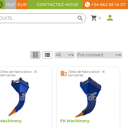
HUF
EUR
+34 662 65 14 07
CONTACTEZ-NOUS
phone
Paramètres d'accessibilité
person
shopping_cart
search
0
grid_view
view_list
Délai de fabrication : 8
Délai de fabrication : 8
business
semaines
semaines
Machinery
FK Machinery