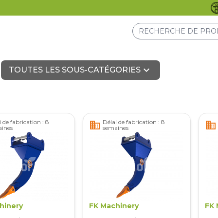
expand_more
TOUTES LES SOUS-CATÉGORIES
 de fabrication : 8
Délai de fabrication : 8
business
business
ines
semaines
hinery
FK Machinery
FK 