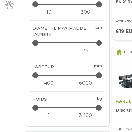
FK-X-R
Éventreur
cm
DIAMÈTRE MAXIMAL DE
619 E
L'ARBRE
home
En s
mm
LARGEUR
kg
POIDS
AARDE
Disc t
Taille-ha