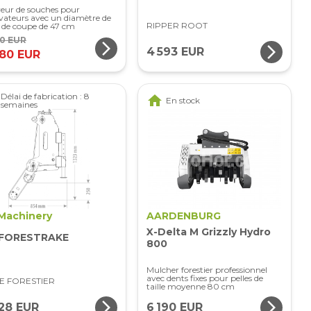
eur de souches pour
vateurs avec un diamètre de
RIPPER ROOT
 de coupe de 47 cm
50 EUR
arrow_forward_ios
arrow_forward_ios
4 593 EUR
480 EUR
Délai de fabrication : 8
home
En stock
semaines
Machinery
AARDENBURG
X-Delta M Grizzly Hydro
-FORESTRAKE
800
Mulcher forestier professionnel
avec dents fixes pour pelles de
E FORESTIER
taille moyenne 80 cm
arrow_forward_ios
arrow_forward_ios
428 EUR
6 190 EUR