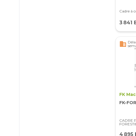
Cadre à o
3 841 
Délai
business
sema
FK Mac
FK-FO
CADRE 
FORESTI
4 895