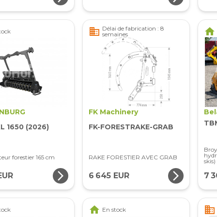
Délai de fabrication : 8
business
home
tock
semaines
NBURG
FK Machinery
Bel
TBM
L 1650 (2026)
FK-FORESTRAKE-GRAB
Broy
hydr
teur forestier 165 cm
RAKE FORESTIER AVEC GRAB
skis)
arrow_forward_ios
arrow_forward_ios
EUR
6 645 EUR
7 
home
business
tock
En stock