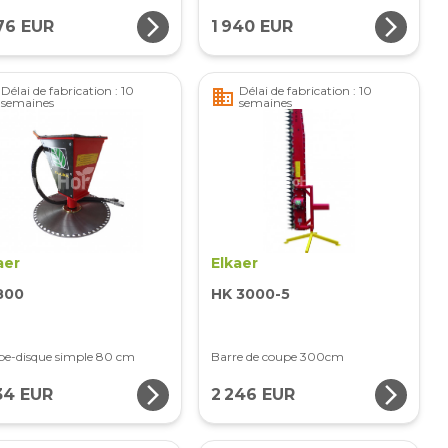
arrow_forward_ios
arrow_forward_ios
76 EUR
1 940 EUR
Délai de fabrication : 10
Délai de fabrication : 10
business
semaines
semaines
aer
Elkaer
800
HK 3000-5
e-disque simple 80 cm
Barre de coupe 300cm
arrow_forward_ios
arrow_forward_ios
34 EUR
2 246 EUR