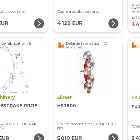
Broy
exca
utils avec bras
Cadre à outils avec bras
roue
4 3
arrow_forward_ios
arrow_forward_ios
EUR
4 128 EUR
3 
 de fabrication : 8
Délai de fabrication : 10
business
business
ines
semaines
hinery
Elkaer
FK 
RESTRAKE-PROF
HS3800
FK
PROFONDÉ DE RAKE
Coupe-disques avec 5 disques 380
RAK
ER
cm
arrow_forward_ios
arrow_forward_ios
 EUR
5 019 EUR
5 