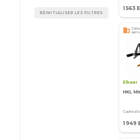
1 563 
RÉINITIALISER LES FILTRES
Délai
business
sema
Elkaer
HKL Mi
Cadre d'o
1 949 