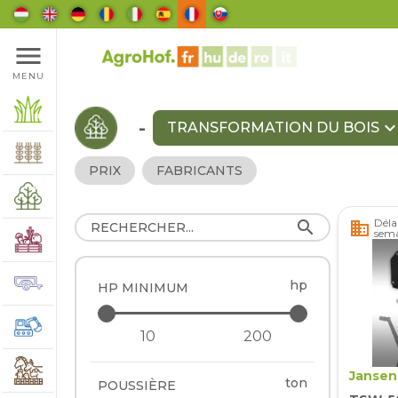
menu
MENU
-
expand_mo
TRANSFORMATION DU BOIS
PRIX
FABRICANTS
Délai
search
business
sema
hp
HP MINIMUM
Jansen
ton
POUSSIÈRE