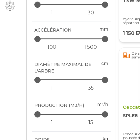
TSW-5
hydrauliq
séparateu
mm
ACCÉLÉRATION
1 150 
Délai
business
sema
cm
DIAMÈTRE MAXIMAL DE
L'ARBRE
m³/h
PRODUCTION (M3/H)
Ceccat
SPLE8
Fendeur é
poussée d
kg
POIDS