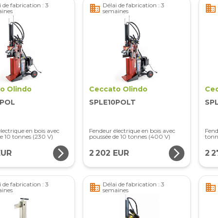
 de fabrication : 3
Délai de fabrication : 3
business
business
ines
semaines
o Olindo
Ceccato Olindo
Cec
0POL
SPLE10POLT
SP
lectrique en bois avec
Fendeur électrique en bois avec
Fend
e 10 tonnes (230 V)
poussée de 10 tonnes (400 V)
tonn
arrow_forward_ios
arrow_forward_ios
EUR
2 202 EUR
2 
 de fabrication : 3
Délai de fabrication : 3
business
business
ines
semaines