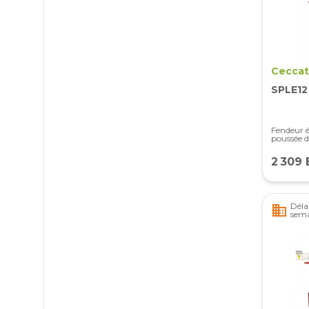
Ceccat
SPLE12
Fendeur é
poussée d
2 309
Délai
business
sema