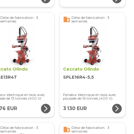
Délai de fabrication : 3
Délai de fabrication : 3
business
semaines
semaines
cato Olindo
Ceccato Olindo
LE13R4T
SPLE16R4-5,5
eur électrique en bois avec
Fendeur électrique en bois avec
sée de 13 tonnes (400 V)
poussée de 16 tonnes (400 V)
arrow_forward_ios
arrow_forward_ios
076 EUR
3 130 EUR
Délai de fabrication : 3
Délai de fabrication : 3
business
semaines
semaines