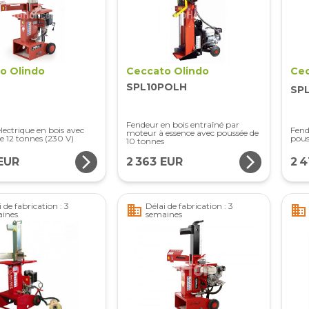
o Olindo
Ceccato Olindo
Cec
SPL10POLH
SP
Fendeur en bois entraîné par
lectrique en bois avec
Fend
moteur à essence avec poussée de
e 12 tonnes (230 V)
pous
10 tonnes
arrow_forward_ios
arrow_forward_ios
 EUR
2 363 EUR
2 4
 de fabrication : 3
Délai de fabrication : 3
business
business
ines
semaines