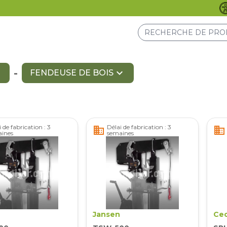
re
-
expand_more
FENDEUSE DE BOIS
 de fabrication : 3
Délai de fabrication : 3
business
business
ines
semaines
Jansen
Cec