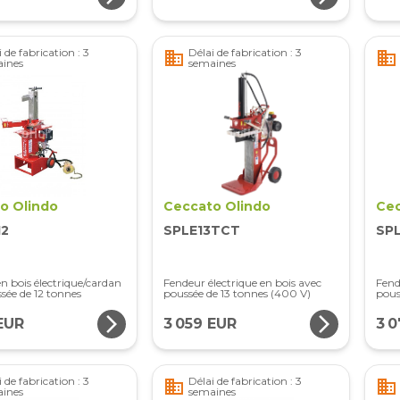
 de fabrication : 3
Délai de fabrication : 3
business
business
ines
semaines
o Olindo
Ceccato Olindo
Cec
12
SPLE13TCT
SP
n bois électrique/cardan
Fendeur électrique en bois avec
Fend
sée de 12 tonnes
poussée de 13 tonnes (400 V)
pous
arrow_forward_ios
arrow_forward_ios
EUR
3 059 EUR
3 
 de fabrication : 3
Délai de fabrication : 3
business
business
ines
semaines