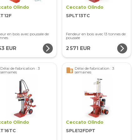
cato Olindo
Ceccato Olindo
LT12F
SPLT13TC
eur en bois avec poussée de
Fendeur en bois avec 13 tonnes de
onnes
poussée
arrow_forward_ios
arrow_forward_ios
53 EUR
2 571 EUR
Délai de fabrication : 3
Délai de fabrication : 3
business
semaines
semaines
cato Olindo
Ceccato Olindo
LT16TC
SPLE12FDPT