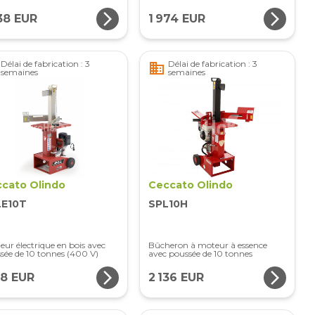
arrow_forward_ios
arrow_forward_ios
38 EUR
1 974 EUR
Délai de fabrication : 3
Délai de fabrication : 3
business
semaines
semaines
cato Olindo
Ceccato Olindo
LE10T
SPL10H
eur électrique en bois avec
Bûcheron à moteur à essence
sée de 10 tonnes (400 V)
avec poussée de 10 tonnes
arrow_forward_ios
arrow_forward_ios
18 EUR
2 136 EUR