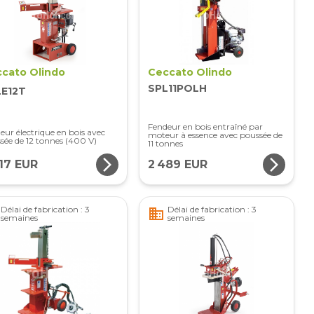
cato Olindo
Ceccato Olindo
SPL11POLH
LE12T
Fendeur en bois entraîné par
eur électrique en bois avec
moteur à essence avec poussée de
sée de 12 tonnes (400 V)
11 tonnes
arrow_forward_ios
arrow_forward_ios
17 EUR
2 489 EUR
Délai de fabrication : 3
Délai de fabrication : 3
business
semaines
semaines