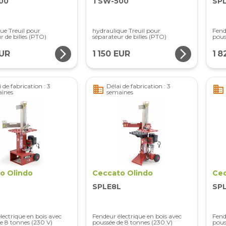
00
TSW-500
SP
ue Treuil pour
hydraulique Treuil pour
Fend
r de billes (PTO)
séparateur de billes (PTO)
pous
arrow_forward_ios
arrow_forward_ios
EUR
1 150 EUR
1 8
 de fabrication : 3
Délai de fabrication : 3
business
business
ines
semaines
o Olindo
Ceccato Olindo
Cec
SPLE8L
SP
lectrique en bois avec
Fendeur électrique en bois avec
Fend
e 8 tonnes (230 V)
poussée de 8 tonnes (230 V)
pous