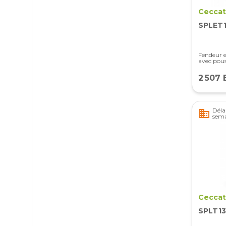
Ceccat
SPLET
Fendeur e
avec pous
2 507 
Délai
business
sema
Ceccat
SPLT1