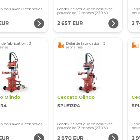
n bois avec 13 tonnes de
Fendeur électrique en bois avec
Fend
poussée de 12 tonnes (230 V)
pous
arrow_forward_ios
arrow_forward_ios
 EUR
2 657 EUR
2 
 de fabrication : 3
Délai de fabrication : 3
business
business
ines
semaines
o Olindo
Ceccato Olindo
Cec
6R4
SPLE13R4
SP
n bois avec 16 tonnes de
Fendeur électrique en bois avec
Fend
poussée de 13 tonnes (230 V)
pous
arrow_forward_ios
arrow_forward_ios
 EUR
2 970 EUR
2 