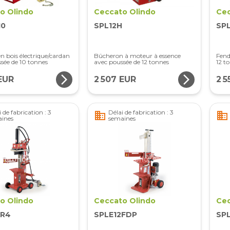
o Olindo
Ceccato Olindo
Cec
10
SPL12H
SP
n bois électrique/cardan
Bûcheron à moteur à essence
Fend
sée de 10 tonnes
avec poussée de 12 tonnes
12 t
arrow_forward_ios
arrow_forward_ios
EUR
2 507 EUR
2 5
 de fabrication : 3
Délai de fabrication : 3
business
business
ines
semaines
o Olindo
Ceccato Olindo
Cec
3R4
SPLE12FDP
SP