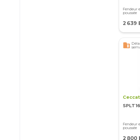
Fendeur e
poussée
2 639
Délai
business
sema
Ceccat
SPLT1
Fendeur e
poussée
2 800