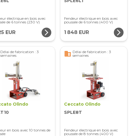
LE6L
SPLE6LT
eur électrique en bois avec
Fendeur électrique en bois avec
sée de 6 tonnes (230 V)
poussée de 6 tonnes (400 V)
arrow_forward_ios
arrow_forward_ios
25 EUR
1 848 EUR
Délai de fabrication : 3
Délai de fabrication : 3
business
semaines
semaines
cato Olindo
Ceccato Olindo
LT10
SPLE8T
eur en bois avec 10 tonnes de
Fendeur électrique en bois avec
sée
poussée de 8 tonnes (400 V)