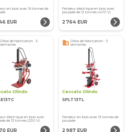
eur en bois avec 16 tonnes de
Fendeur électrique en bois avec
sée
poussée de 12 tonnes (400 V)
arrow_forward_ios
arrow_forward_ios
746 EUR
2 764 EUR
Délai de fabrication : 3
Délai de fabrication : 3
business
semaines
semaines
cato Olindo
Ceccato Olindo
LE13TC
SPLT13TL
eur électrique en bois avec
Fendeur en bois avec 13 tonnes de
sée de 13 tonnes (230 V)
poussée
arrow_forward_ios
arrow_forward_ios
970 EUR
2 987 EUR