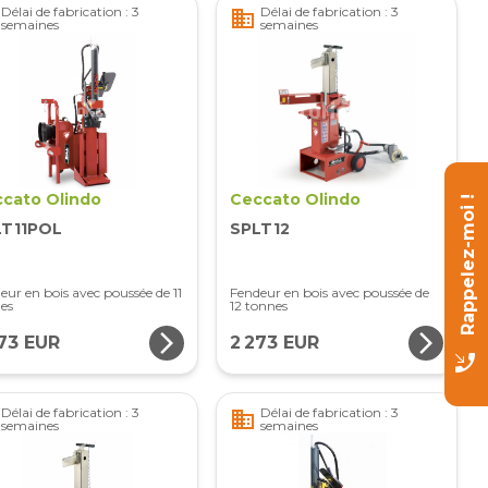
Délai de fabrication : 3
Délai de fabrication : 3
business
semaines
semaines
cato Olindo
Ceccato Olindo
Rappelez-moi !
LT11POL
SPLT12
eur en bois avec poussée de 11
Fendeur en bois avec poussée de
es
12 tonnes
arrow_forward_ios
arrow_forward_ios
273 EUR
2 273 EUR
phone_callback
Délai de fabrication : 3
Délai de fabrication : 3
business
semaines
semaines