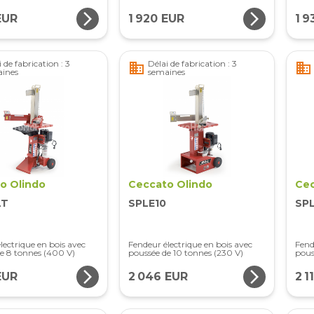
arrow_forward_ios
arrow_forward_ios
EUR
1 920 EUR
1 9
 de fabrication : 3
Délai de fabrication : 3
business
business
ines
semaines
o Olindo
Ceccato Olindo
Cec
LT
SPLE10
SP
lectrique en bois avec
Fendeur électrique en bois avec
Fend
e 8 tonnes (400 V)
poussée de 10 tonnes (230 V)
pous
arrow_forward_ios
arrow_forward_ios
EUR
2 046 EUR
2 1