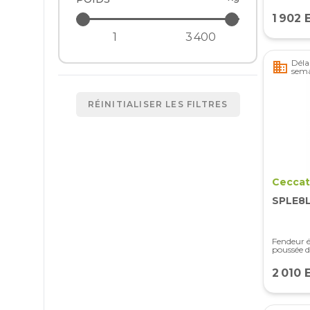
1 902 
Délai
business
sema
RÉINITIALISER LES FILTRES
Ceccat
SPLE8
Fendeur é
poussée d
2 010 