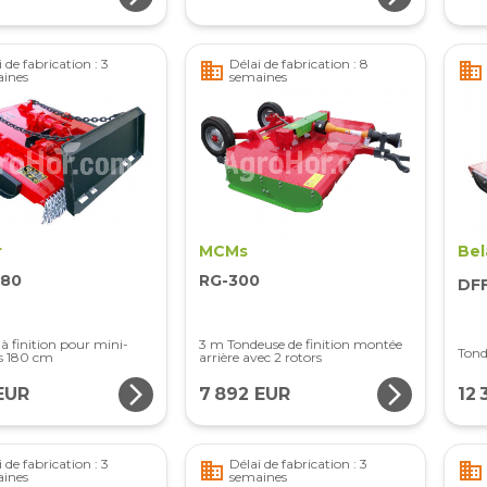
 de fabrication : 3
Délai de fabrication : 8
business
business
ines
semaines
r
MCMs
Bel
180
RG-300
DF
à finition pour mini-
3 m Tondeuse de finition montée
Tond
s 180 cm
arrière avec 2 rotors
arrow_forward_ios
arrow_forward_ios
EUR
7 892 EUR
12 
 de fabrication : 3
Délai de fabrication : 3
business
business
ines
semaines