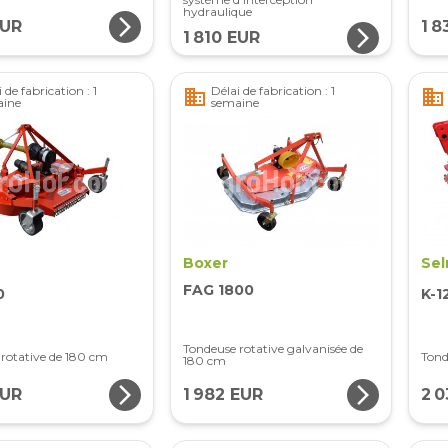
hydraulique
arrow_forward_ios
EUR
1 8
arrow_forward_ios
1 810 EUR
 de fabrication : 1
Délai de fabrication : 1
business
business
aine
semaine
Boxer
Sel
FAG 1800
0
K-1
Tondeuse rotative galvanisée de
rotative de 180 cm
Tond
180 cm
arrow_forward_ios
arrow_forward_ios
EUR
1 982 EUR
2 