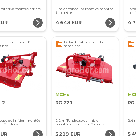
rotative montée arrière
2 m de tondeuse rotative montée
Tond
m
à l'arrière
l'arr
arrow_forward_ios
arrow_forward_ios
EUR
4 643 EUR
4 
 de fabrication : 8
Délai de fabrication : 8
business
business
ines
semaines
MCMs
MC
-2
RG-220
RG
use de finition montée
2.2 m Tondeuse de finition
2.4 
ec 2 rotors
montée arrière avec 2 rotors
mont
arrow_forward_ios
arrow_forward_ios
EUR
5 299 EUR
5 