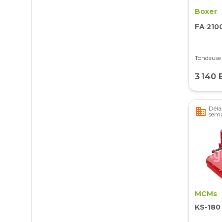
Boxer
FA 210
Tondeuse
3 140 
Délai
business
sema
MCMs
KS-180