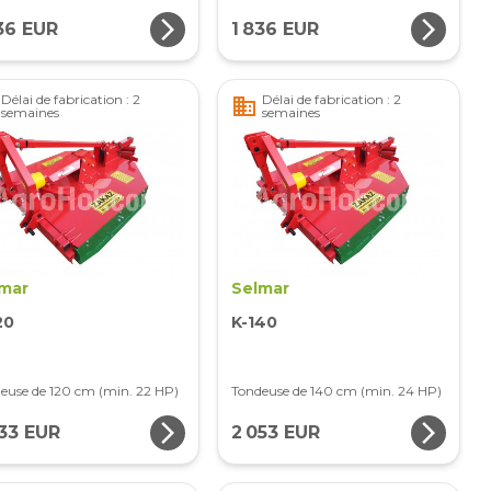
arrow_forward_ios
arrow_forward_ios
36 EUR
1 836 EUR
Délai de fabrication : 2
Délai de fabrication : 2
business
semaines
semaines
mar
Selmar
20
K-140
euse de 120 cm (min. 22 HP)
Tondeuse de 140 cm (min. 24 HP)
arrow_forward_ios
arrow_forward_ios
033 EUR
2 053 EUR