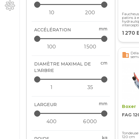
Faucheuse
patins à
hydrauli
intercept
mm
ACCÉLÉRATION
1 270 
Délai
business
sem
cm
DIAMÈTRE MAXIMAL DE
L'ARBRE
mm
LARGEUR
Boxer
FAG 12
Tondeuse 
120 cm
kg
POIDS