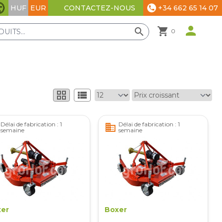
HUF
EUR
+34 662 65 14 07
CONTACTEZ-NOUS
phone
Paramètres d'accessibilité
person
shopping_cart
search
0
grid_view
view_list
Délai de fabrication : 1
Délai de fabrication : 1
business
semaine
semaine
er
Boxer