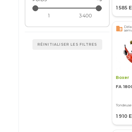
1 585 
Délai
business
sem
RÉINITIALISER LES FILTRES
Boxer
FA 180
Tondeuse 
1 910 