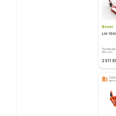
Boxer
LM 150
Tondeuse 
150 cm
2 511 
Délai
business
sem