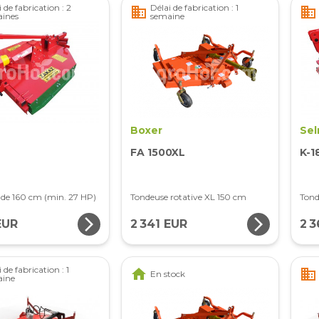
 de fabrication : 2
Délai de fabrication : 1
business
business
ines
semaine
Boxer
Sel
FA 1500XL
K-1
 de 160 cm (min. 27 HP)
Tondeuse rotative XL 150 cm
Tond
arrow_forward_ios
arrow_forward_ios
EUR
2 341 EUR
2 
 de fabrication : 1
home
business
En stock
aine