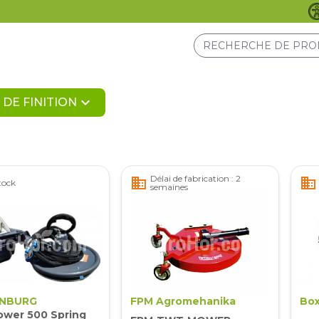
expand_more
DE FINITION
Délai de fabrication : 2
business
business
tock
semaines
NBURG
FPM Agromehanika
Box
ower 500 Spring