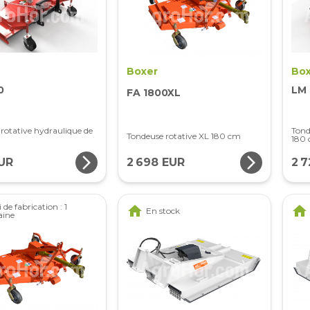
Boxer
Box
0
LM 
FA 1800XL
rotative hydraulique de
Tond
Tondeuse rotative XL 180 cm
180
arrow_forward_ios
arrow_forward_ios
EUR
2 698 EUR
2 
 de fabrication : 1
home
home
En stock
aine