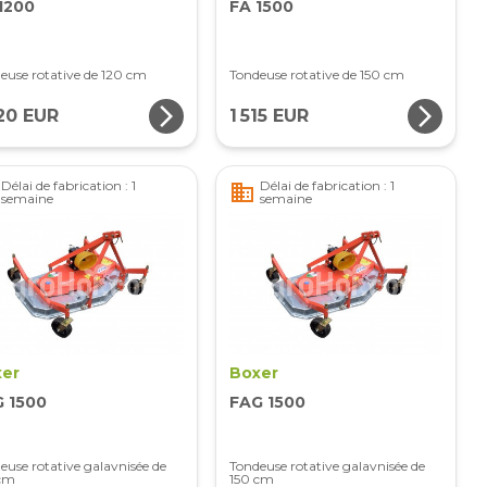
1200
FA 1500
euse rotative de 120 cm
Tondeuse rotative de 150 cm
arrow_forward_ios
arrow_forward_ios
20 EUR
1 515 EUR
Délai de fabrication : 1
Délai de fabrication : 1
business
semaine
semaine
er
Boxer
 1500
FAG 1500
euse rotative galavnisée de
Tondeuse rotative galavnisée de
 cm
150 cm