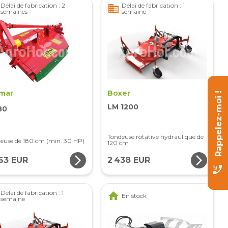
Délai de fabrication : 2
Délai de fabrication : 1
business
semaines
semaine
mar
Boxer
Rappelez-moi !
LM 1200
80
Tondeuse rotative hydraulique de
euse de 180 cm (min. 30 HP)
120 cm
arrow_forward_ios
arrow_forward_ios
363 EUR
2 438 EUR
phone_callback
Délai de fabrication : 1
home
En stock
semaine