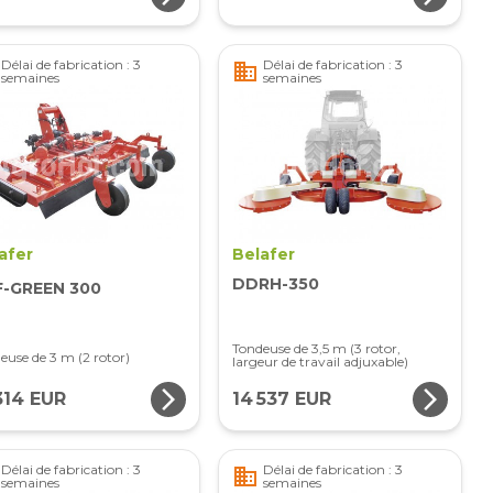
Délai de fabrication : 3
Délai de fabrication : 3
business
semaines
semaines
afer
Belafer
DDRH-350
F-GREEN 300
Tondeuse de 3,5 m (3 rotor,
euse de 3 m (2 rotor)
largeur de travail adjuxable)
arrow_forward_ios
arrow_forward_ios
314 EUR
14 537 EUR
Délai de fabrication : 3
Délai de fabrication : 3
business
semaines
semaines