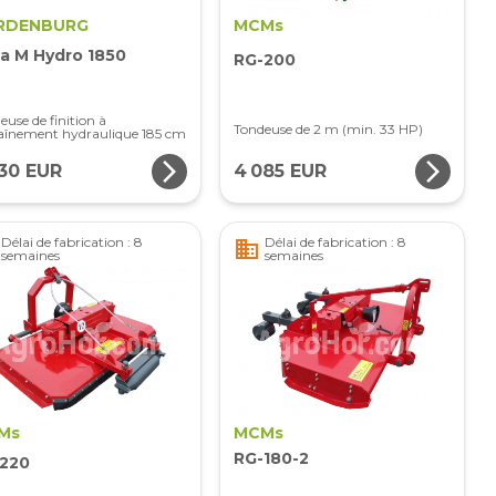
RDENBURG
MCMs
a M Hydro 1850
RG-200
euse de finition à
Tondeuse de 2 m (min. 33 HP)
aînement hydraulique 185 cm
arrow_forward_ios
arrow_forward_ios
730 EUR
4 085 EUR
Délai de fabrication : 8
Délai de fabrication : 8
business
semaines
semaines
Ms
MCMs
RG-180-2
220