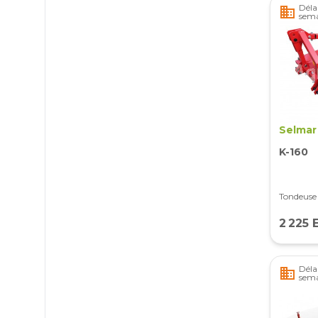
Délai
business
sema
Selmar
K-160
Tondeuse
2 225 
Délai
business
sem