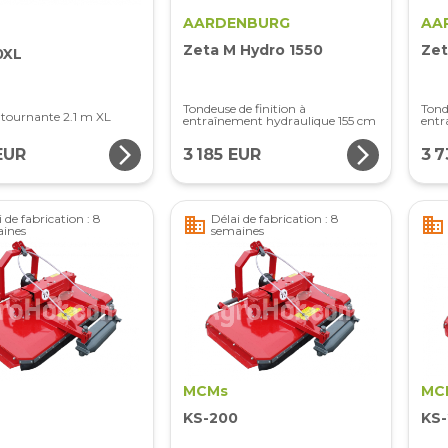
AARDENBURG
AA
Zeta M Hydro 1550
Zet
0XL
Tondeuse de finition à
Tond
 tournante 2.1 m XL
entraînement hydraulique 155 cm
entr
arrow_forward_ios
arrow_forward_ios
EUR
3 185 EUR
3 
 de fabrication : 8
Délai de fabrication : 8
business
business
ines
semaines
MCMs
MC
KS-200
KS-