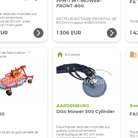
FPM-TWT-MOWER-
FA 
FRONT-800
 latérale montée sur
 entraînement
MOTEUR ROTAIRE FRONTAL (Ø
que de 50 cm avec
Tond
800mm) pour 408/410/414
ion manuelle
arrow_forward_ios
arrow_forward_ios
EUR
1 306 EUR
1 4
 de fabrication : 1
home
business
En stock
aine
AARDENBURG
Box
Disc Mower 500 Cylinder
00
FAG
Faucheuse latérale montée sur
patins à entraînement
rotative galvanisée de
Tond
hydraulique de 50 cm avec
150
système d'interception