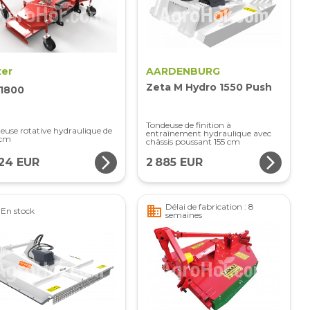
er
AARDENBURG
Zeta M Hydro 1550 Push
1800
Tondeuse de finition à
euse rotative hydraulique de
entraînement hydraulique avec
 cm
châssis poussant 155 cm
arrow_forward_ios
arrow_forward_ios
724 EUR
2 885 EUR
Délai de fabrication : 8
business
En stock
semaines