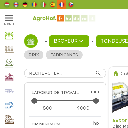
menu
MENU
-
expand_more
-
BROYEUR
TONDEUSE 
PRIX
FABRICANTS
search
home
En s
mm
LARGEUR DE TRAVAIL
AARDE
hp
HP MINIMUM
Disc M