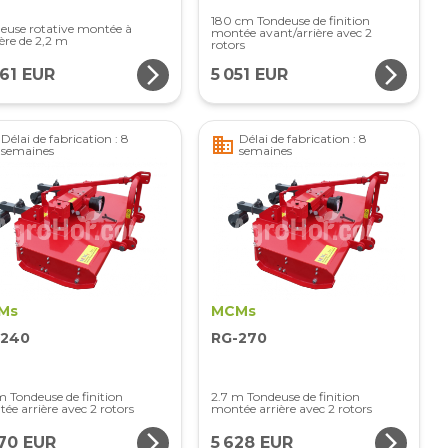
180 cm Tondeuse de finition
euse rotative montée à
montée avant/arrière avec 2
ière de 2,2 m
rotors
arrow_forward_ios
arrow_forward_ios
761 EUR
5 051 EUR
Délai de fabrication : 8
Délai de fabrication : 8
business
semaines
semaines
Ms
MCMs
-240
RG-270
m Tondeuse de finition
2.7 m Tondeuse de finition
ée arrière avec 2 rotors
montée arrière avec 2 rotors
arrow_forward_ios
arrow_forward_ios
470 EUR
5 628 EUR