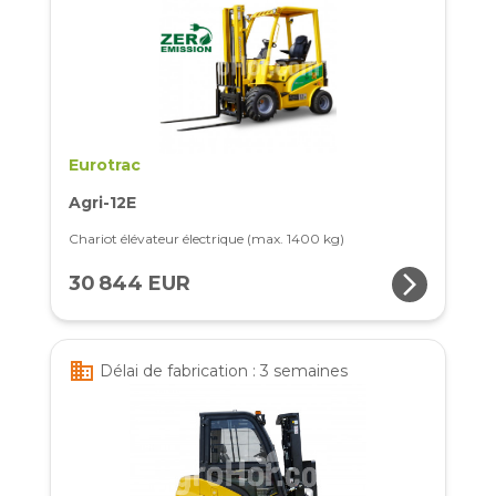
Eurotrac
Agri-12E
Chariot élévateur électrique (max. 1400 kg)
arrow_forward_ios
30 844 EUR
business
Délai de fabrication : 3 semaines