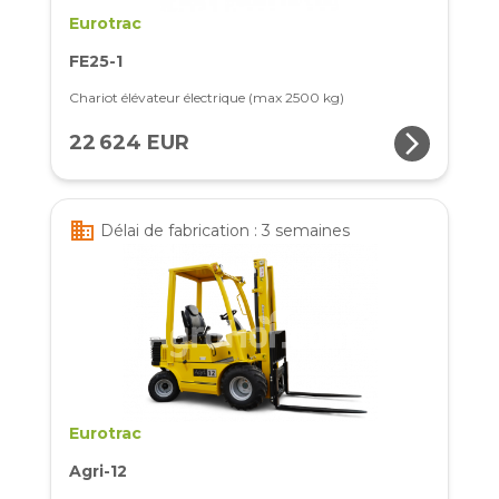
Eurotrac
FE25-1
Chariot élévateur électrique (max 2500 kg)
arrow_forward_ios
22 624 EUR
business
Délai de fabrication : 3 semaines
Eurotrac
Agri-12