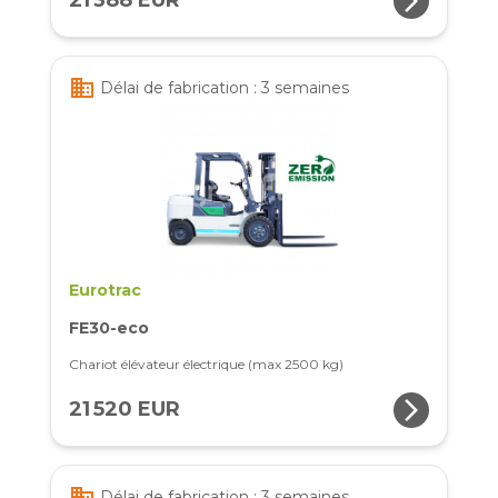
arrow_forward_ios
21 388 EUR
business
Délai de fabrication : 3 semaines
Eurotrac
FE30-eco
Chariot élévateur électrique (max 2500 kg)
arrow_forward_ios
21 520 EUR
business
Délai de fabrication : 3 semaines