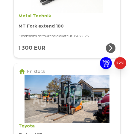
Metal Technik
MT Fork extend 180
Extensions de fourche élévateur 180x2125
arrow_forward_ios
1 300 EUR
22%
home
En stock
Toyota