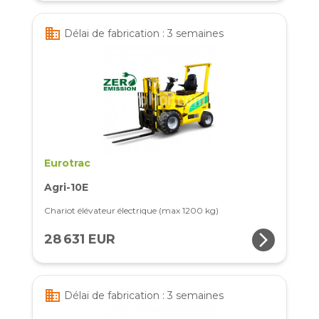
business
Délai de fabrication : 3 semaines
Eurotrac
Agri-10E
Chariot élévateur électrique (max 1200 kg)
arrow_forward_ios
28 631 EUR
business
Délai de fabrication : 3 semaines