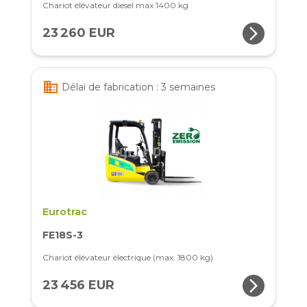
Chariot élévateur diesel max 1400 kg
arrow_forward_ios
23 260 EUR
business
Délai de fabrication : 3 semaines
Eurotrac
FE18S-3
Chariot élévateur électrique (max. 1800 kg)
arrow_forward_ios
23 456 EUR