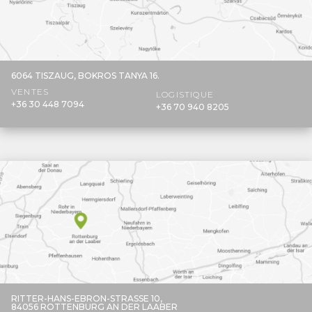
6064 TISZAUG,
BOKROS TANYA 16.
VENTES
LOGISTIQUE
+36 30 448 7094
+36 70 940 8205
RITTER-HANS-EBRON-STRASSE 10,
84056 ROTTENBURG AN DER LAABER