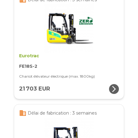
Eurotrac
FE18S-2
Chariot élévateur électrique (max. 1800kg)
arrow_forward_ios
21 703 EUR
business
Délai de fabrication : 3 semaines