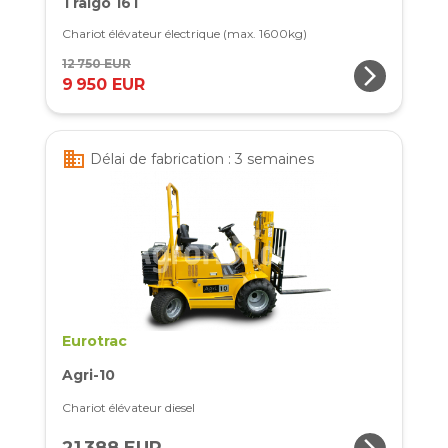
Traigo 16T
Chariot élévateur électrique (max. 1600kg)
12 750 EUR
arrow_forward_ios
9 950 EUR
business
Délai de fabrication : 3 semaines
Eurotrac
Agri-10
Chariot élévateur diesel