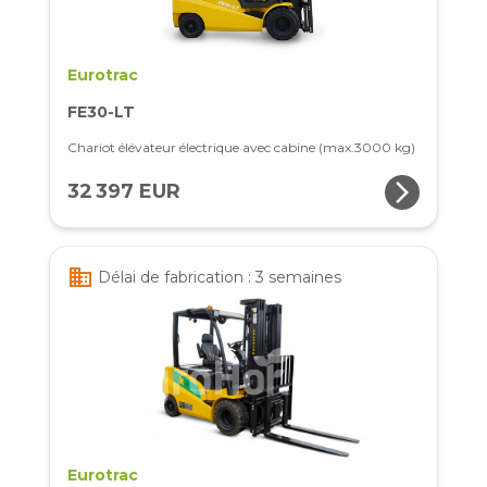
Eurotrac
FE30-LT
Chariot élévateur électrique avec cabine (max.3000 kg)
arrow_forward_ios
32 397 EUR
business
Délai de fabrication : 3 semaines
Eurotrac