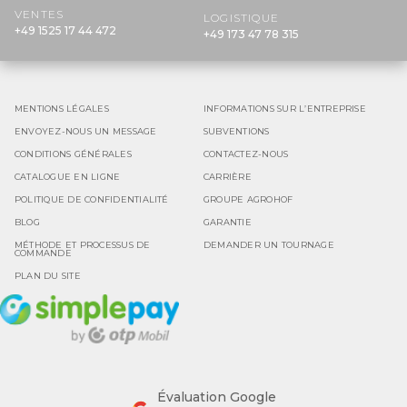
VENTES
LOGISTIQUE
+49 1525 17 44 472
+49 173 47 78 315
MENTIONS LÉGALES
INFORMATIONS SUR L’ENTREPRISE
ENVOYEZ-NOUS UN MESSAGE
SUBVENTIONS
CONDITIONS GÉNÉRALES
CONTACTEZ-NOUS
CATALOGUE EN LIGNE
CARRIÈRE
POLITIQUE DE CONFIDENTIALITÉ
GROUPE AGROHOF
BLOG
GARANTIE
MÉTHODE ET PROCESSUS DE
DEMANDER UN TOURNAGE
COMMANDE
PLAN DU SITE
Évaluation Google