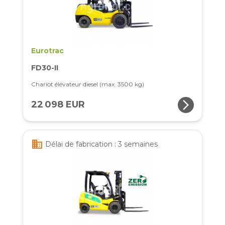
Eurotrac
FD30-II
Chariot élévateur diesel (max. 3500 kg)
arrow_forward_ios
22 098 EUR
business
Délai de fabrication : 3 semaines