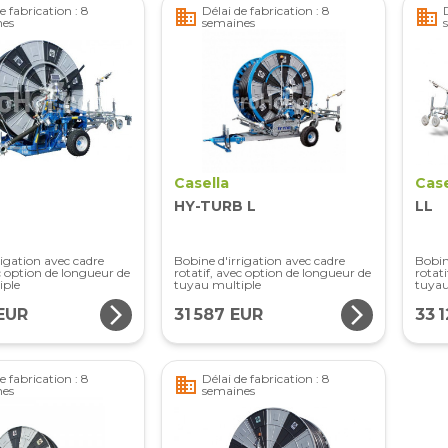
e fabrication : 8
Délai de fabrication : 8
business
business
nes
semaines
Casella
Case
HY-TURB L
LL
rigation avec cadre
Bobine d'irrigation avec cadre
Bobin
ec option de longueur de
rotatif, avec option de longueur de
rotat
iple
tuyau multiple
tuyau
arrow_forward_ios
arrow_forward_ios
EUR
31 587 EUR
33 
e fabrication : 8
Délai de fabrication : 8
business
nes
semaines