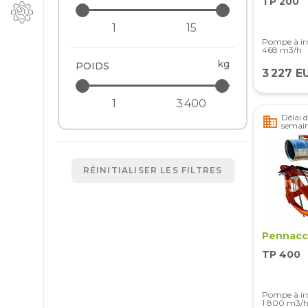
TP 200
Pompe à irr
468 m3/h
kg
POIDS
3 227 E
Délai d
business
semai
RÉINITIALISER LES FILTRES
Pennacc
TP 400
Pompe à irr
1 800 m3/