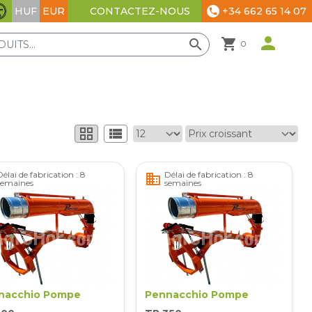
HUF
EUR
+34 662 65 14 07
CONTACTEZ-NOUS
phone
Paramètres d'accessibilité
person
shopping_cart
search
0
grid_view
view_list
Délai de fabrication : 8
Délai de fabrication : 8
business
semaines
semaines
nacchio Pompe
Pennacchio Pompe