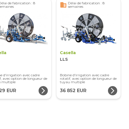
Délai de fabrication : 8
Délai de fabrication : 8
business
semaines
semaines
lla
Casella
LLS
e d'irrigation avec cadre
Bobine d'irrigation avec cadre
if, avec option de longueur de
rotatif, avec option de longueur de
 multiple
tuyau multiple
arrow_forward_ios
arrow_forward_ios
129 EUR
36 852 EUR