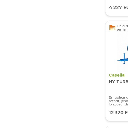
4 227 E
Délai d
business
semai
Casella
HY-TURB
Enrouleur d
rotatif, (ch
longueur d
12 320 