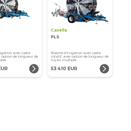
Casella
PLS
rigation avec cadre
Bobine d'irrigation avec cadre
ec option de longueur de
rotatif, avec option de longueur de
iple
tuyau multiple
arrow_forward_ios
arrow_forward_ios
EUR
53 410 EUR