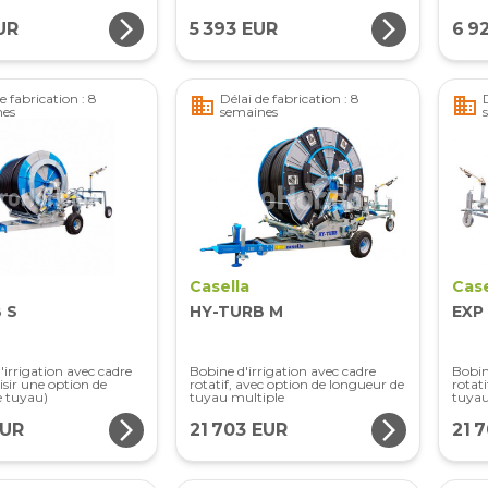
arrow_forward_ios
arrow_forward_ios
UR
5 393 EUR
6 9
e fabrication : 8
Délai de fabrication : 8
business
business
nes
semaines
Casella
Case
 S
HY-TURB M
EXP
'irrigation avec cadre
Bobine d'irrigation avec cadre
Bobin
oisir une option de
rotatif, avec option de longueur de
rotat
e tuyau)
tuyau multiple
tuyau
arrow_forward_ios
arrow_forward_ios
EUR
21 703 EUR
21 