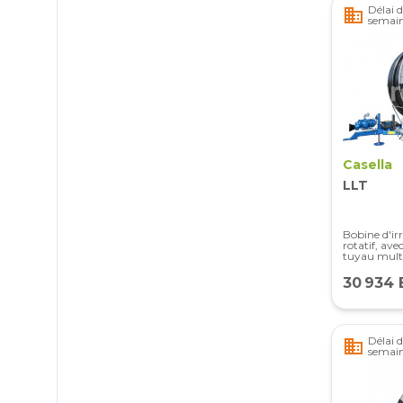
Délai d
business
semai
Casella
LLT
Bobine d'ir
rotatif, av
tuyau mult
30 934 
Délai d
business
semai