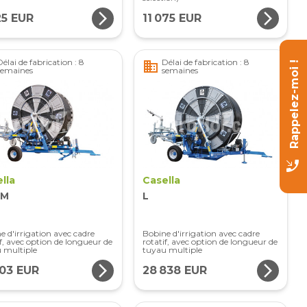
arrow_forward_ios
arrow_forward_ios
25 EUR
11 075 EUR
Délai de fabrication : 8
Délai de fabrication : 8
business
Rappelez-moi !
semaines
semaines
phone_callback
lla
Casella
 M
L
e d'irrigation avec cadre
Bobine d'irrigation avec cadre
if, avec option de longueur de
rotatif, avec option de longueur de
 multiple
tuyau multiple
arrow_forward_ios
arrow_forward_ios
703 EUR
28 838 EUR