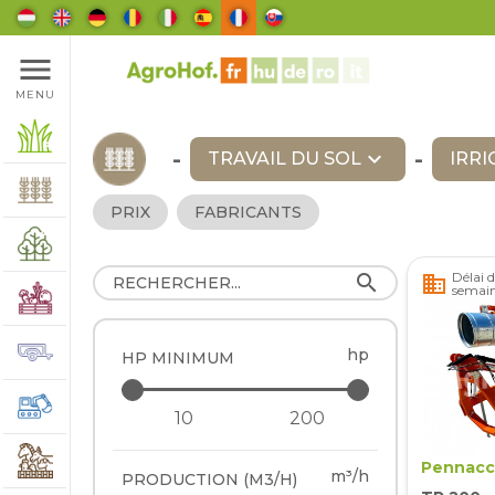
menu
MENU
-
expand_more
-
TRAVAIL DU SOL
IRRI
PRIX
FABRICANTS
Délai d
search
business
semai
hp
HP MINIMUM
Pennacc
m³/h
PRODUCTION (M3/H)