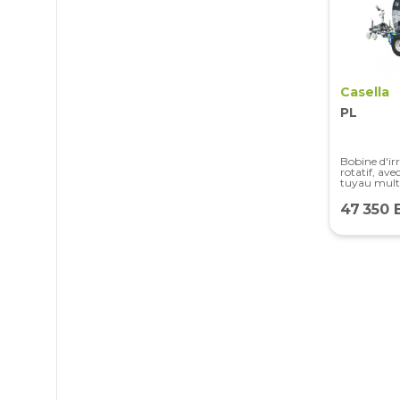
Casella
PL
Bobine d'ir
rotatif, av
tuyau mult
47 350 