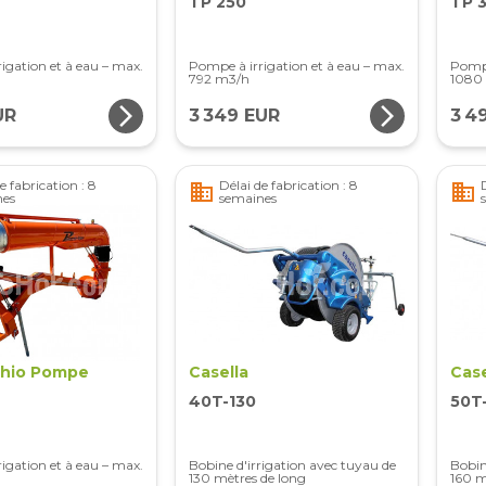
TP 250
TP 
igation et à eau – max.
Pompe à irrigation et à eau – max.
Pompe
792 m3/h
1080
arrow_forward_ios
arrow_forward_ios
UR
3 349 EUR
3 4
e fabrication : 8
Délai de fabrication : 8
business
business
nes
semaines
hio Pompe
Casella
Case
40T-130
50T
igation et à eau – max.
Bobine d'irrigation avec tuyau de
Bobin
h
130 mètres de long
160 m