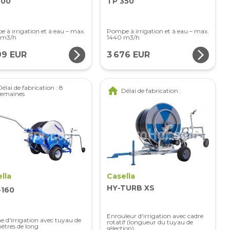
300
TP 350
 à irrigation et à eau – max.
Pompe à irrigation et à eau – max.
 m3/h
1440 m3/h
arrow_forward_ios
arrow_forward_ios
99 EUR
3 676 EUR
Délai de fabrication : 8
home
Délai de fabrication :
semaines
lla
Casella
HY-TURB XS
-160
Enrouleur d'irrigation avec cadre
e d'irrigation avec tuyau de
rotatif (longueur du tuyau de
ètres de long
sélection)