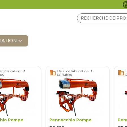
expand_more
GATION
e fabrication : 8
Délai de fabrication : 8
business
business
nes
semaines
hio Pompe
Pennacchio Pompe
Pen