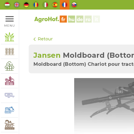
menu
MENU
Retour
arrow_back_ios
Jansen
Moldboard (Botto
Moldboard (Bottom) Chariot pour tract