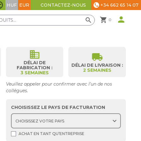
HUF
EUR
+34 662 65 14 07
CONTACTEZ-NOUS
phone
Paramètres d'accessibilité
person
shopping_cart
search
0
business
local_shipping
DÉLAI DE
DÉLAI DE LIVRAISON :
FABRICATION :
2 SEMAINES
3 SEMAINES
Veuillez appeler pour confirmer avec l’un de nos
collègues.
CHOISISSEZ LE PAYS DE FACTURATION
expand_more
ACHAT EN TANT QU’ENTREPRISE