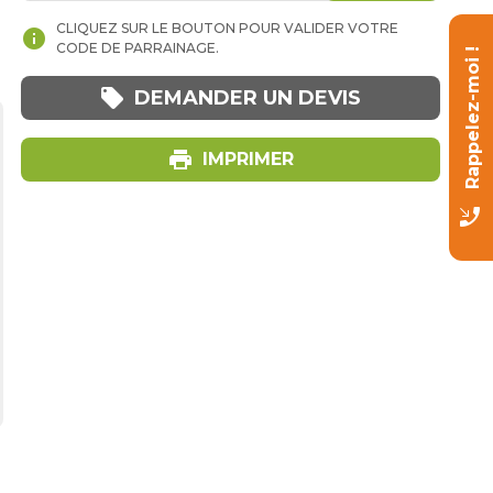
CLIQUEZ SUR LE BOUTON POUR VALIDER VOTRE
info
CODE DE PARRAINAGE.
Rappelez-moi !
local_offer
DEMANDER UN DEVIS
print
IMPRIMER
phone_callback