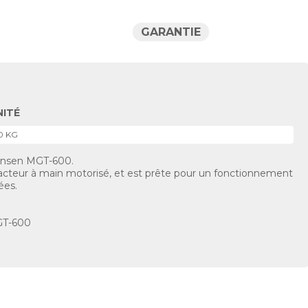
GARANTIE
NITÉ
0 KG
Jansen MGT-600.
racteur à main motorisé, et est prête pour un fonctionnement
ées.
GT-600