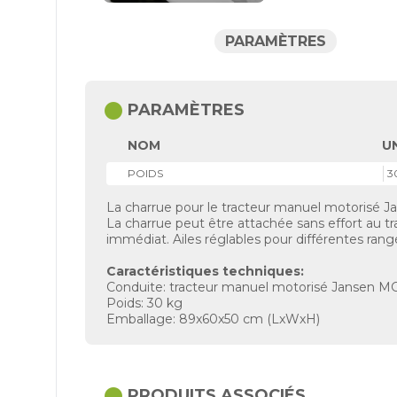
PARAMÈTRES
circle
PARAMÈTRES
NOM
U
POIDS
3
La charrue pour le tracteur manuel motorisé 
La charrue peut être attachée sans effort au t
immédiat. Ailes réglables pour différentes rang
Caractéristiques techniques:
Conduite: tracteur manuel motorisé Jansen M
Poids: 30 kg
Emballage: 89x60x50 cm (LxWxH)
circle
PRODUITS ASSOCIÉS