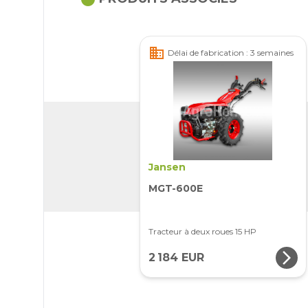
business
Délai de fabrication : 3 semaines
Jansen
MGT-600E
Tracteur à deux roues 15 HP
arrow_forward_ios
2 184 EUR