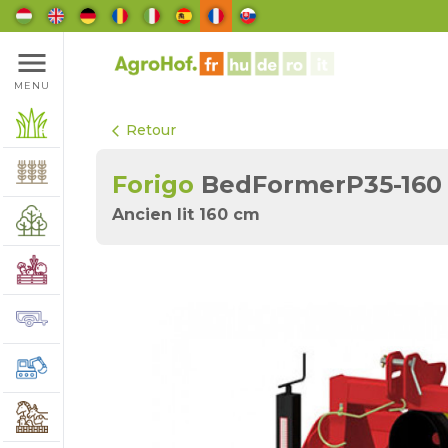
menu
MENU
Retour
arrow_back_ios
Forigo
BedFormerP35-160
Ancien lit 160 cm