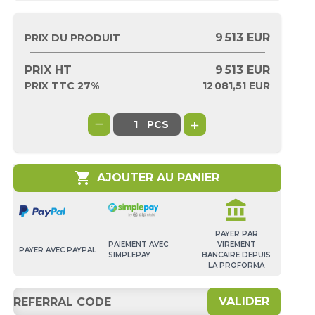
9 513 EUR
PRIX DU PRODUIT
PRIX HT
9 513
EUR
PRIX TTC 27%
12 081,51
EUR
−
+
PCS
shopping_cart
AJOUTER AU PANIER
account_balance
PAYER PAR
PAIEMENT AVEC
VIREMENT
PAYER AVEC PAYPAL
SIMPLEPAY
BANCAIRE DEPUIS
LA PROFORMA
VALIDER