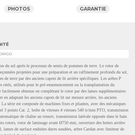
PHOTOS
GARANTIE
NITÉ
ORIGO
tion du sol après le processus de semis de pommes de terre. Le rotor de
eçonnées projetées pour une préparation et un raffinement profonds du sol,
de terre par des anciens capots de lit arrière spécifiques. Les arêtes P
es réels, utilisés pour le pré-ensemencement ou la transplantation du
re facilement obtenue en complétant le rotor par des lames supplémentaires
et en adaptant les anciens capots de lit sur mesure arrière, les anciens
t. La série est composée de machines fixes et pliantes, avec des mécaniques
l 3 points Cat. 2, boîte de vitesses 4 vitesses 540 tr/min PTO, transmission
automatique de chaîne au ressort, transmission latérale opposée dans le bain
r les rotors, rotor de laminage avant Ø750 mm, ouverture des hottes arrière
l, lames de surface enduites dures soudées, arbre Cardan avec limiteur de