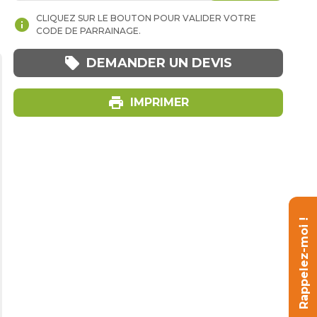
CLIQUEZ SUR LE BOUTON POUR VALIDER VOTRE
info
CODE DE PARRAINAGE.
local_offer
DEMANDER UN DEVIS
print
IMPRIMER
Rappelez-moi !