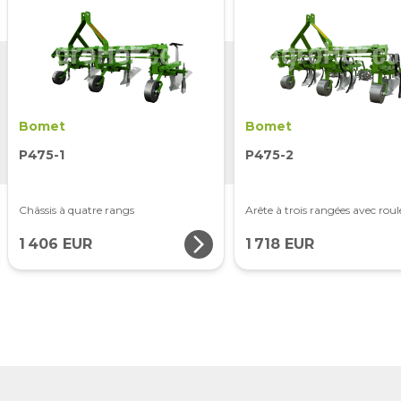
Bomet
Bomet
P475-1
P475-2
Châssis à quatre rangs
Arête à trois rangées avec rou
arrow_forward_ios
1 406 EUR
1 718 EUR