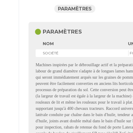
PARAMÈTRES
circle
PARAMÈTRES
NOM
U
SOCIÉTÉ
F
Machines inspirées par le débrouillage actif et la prépara
labour de grand diamètre s'adapte à de longues lames ham
qui seront immédiatement arqués sur les graines de pommes 
peuvent être facilement converties en anciens lits horticol
processus de préparation du sol. Cette conversion peut êt
(la largeur de travail est égale à la largeur de la machine) 
rouleaux de lit et même les rouleaux pour le travail à pla
supportant jusqu'à 400 chevaux tracteurs. Raccord universe
latérale conduite par chaîne dans le bain d'huile, tendeur 
d'huile, joints avant double métal dans le bain d'huile su
pour inspection, rabats de retenue du fond de porte Latera