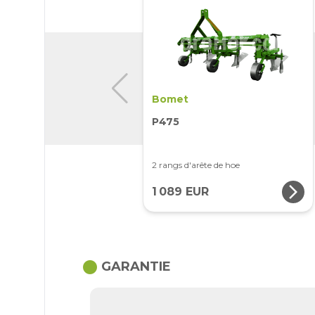
Bomet
P475
2 rangs d'arête de hoe
arrow_forward_ios
1 089 EUR
circle
GARANTIE