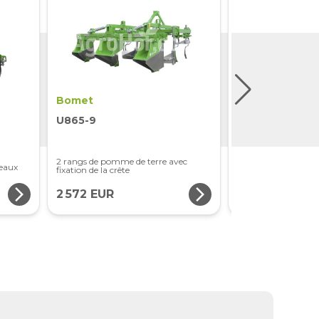
Bomet
Bomet
U865-9
P520-1
2 rangs de pomme de terre avec
Talle de cardan et a
leaux
fixation de la crête
entre les rangées 75
arrow_forward_ios
arrow_forward_ios
2 572 EUR
8 698 EUR