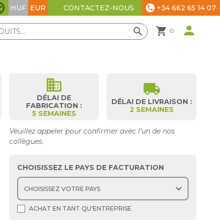
HUF
EUR
+34 662 65 14 07
CONTACTEZ-NOUS
phone
Paramètres d'accessibilité
person
shopping_cart
search
0
business
local_shipping
DÉLAI DE
DÉLAI DE LIVRAISON :
FABRICATION :
2 SEMAINES
5 SEMAINES
Veuillez appeler pour confirmer avec l’un de nos
collègues.
CHOISISSEZ LE PAYS DE FACTURATION
expand_more
ACHAT EN TANT QU’ENTREPRISE