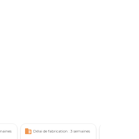
business
business
emaines
Délai de fabrication : 3 semaines
Délai de fabric