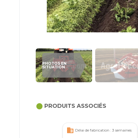
PHOTOS EN
SITUATION
circle
PRODUITS ASSOCIÉS
business
Délai de fabrication : 3 semaines