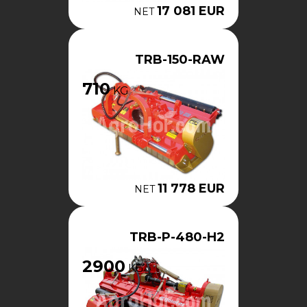
17 081 EUR
NET
TRB-150-RAW
710
KG
11 778 EUR
NET
TRB-P-480-H2
2900
KG